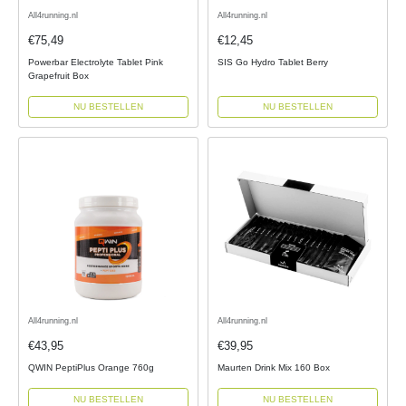
All4running.nl
All4running.nl
€75,49
€12,45
Powerbar Electrolyte Tablet Pink
SIS Go Hydro Tablet Berry
Grapefruit Box
NU BESTELLEN
NU BESTELLEN
All4running.nl
All4running.nl
€43,95
€39,95
QWIN PeptiPlus Orange 760g
Maurten Drink Mix 160 Box
NU BESTELLEN
NU BESTELLEN