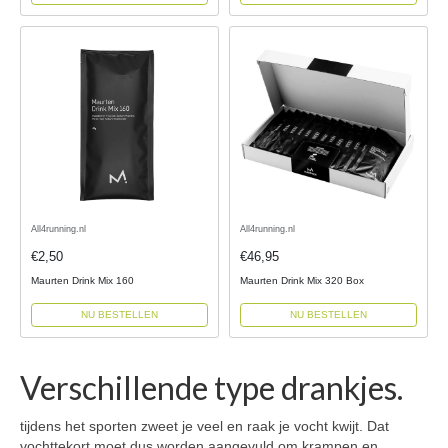
All4running.nl
All4running.nl
€2,50
€46,95
Maurten Drink Mix 160
Maurten Drink Mix 320 Box
NU BESTELLEN
NU BESTELLEN
Verschillende type drankjes.
tijdens het sporten zweet je veel en raak je vocht kwijt. Dat
vochttekort moet dus worden aangevuld om krampen en