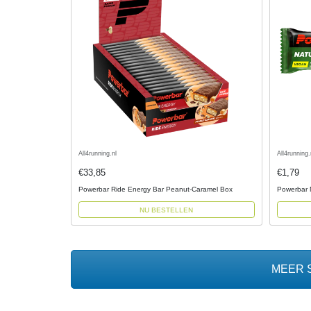
All4running.nl
All4running.
€33,85
€1,79
Powerbar Ride Energy Bar Peanut-Caramel Box
Powerbar 
NU BESTELLEN
MEER 