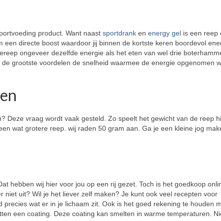
sportvoeding product. Want naast
sportdrank
en
energy gel
is een reep
 een directe boost waardoor jij binnen de kortste keren boordevol ene
rgiereep ongeveer dezelfde energie als het eten van wel drie boterhamm
an de grootste voordelen de snelheid waarmee de energie opgenomen w
pen
? Deze vraag wordt vaak gesteld. Zo speelt het gewicht van de reep h
 een wat grotere reep. wij raden 50 gram aan. Ga je een kleine jog ma
.
t hebben wij hier voor jou op een rij gezet. Toch is het goedkoop onli
r niet uit? Wil je het liever zelf maken? Je kunt ook veel recepten voor
jd precies wat er in je lichaam zit. Ook is het goed rekening te houden 
ten een coating. Deze coating kan smelten in warme temperaturen. Ni