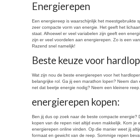
Energierepen
Een energiereep is waarschijnlijk het meestgebruikte 
zeer compacte vorm van energie. Het geeft het lichaam
staat. Alhoewel er veel variabelen zijn geeft een ene
zijn er veel voordelen aan energierepen. Zo is een v
Razend snel namelijk!
Beste keuze voor hardlo
Wat zijn nou de beste energierepen voor het hardlopen
belangrijke rol. Ga jij een marathon lopen? Neem dan
net dat beetje energie nodig? Neem een kleinere reep
energierepen kopen:
Ben jij dus op zoek naar de beste compacte energie? Da
kopen van de repen niet altijd even makkelijk. Kom je e
energierepen online vinden. Op die manier weet jij alti
formaat en gewicht van de reep. Sommige repen bevat