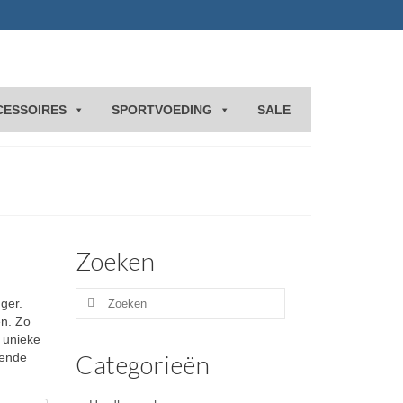
CESSOIRES
SPORTVOEDING
SALE
Zoeken
Zoeken
ger.
naar:
en. Zo
, unieke
Categorieën
lende