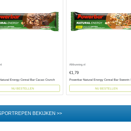
nl
All4running.nl
€1,79
Natural Energy Cereal Bar Cacao Crunch
Powerbar Natural Energy Cereal Bar Sweetn 
NU BESTELLEN
NU BESTELLEN
SPORTREPEN BEKIJKEN >>