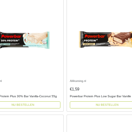
nl
All4running.nl
€1,59
Protein Plus 30% Bar Vanilla-Coconut 55g
Powerbar Protein Plus Low Sugar Bar Vanille
NU BESTELLEN
NU BESTELLEN