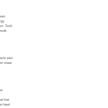
 een
rgy
en. Toch
ordt.
ierin een
ken maar
ne
met het
et heel