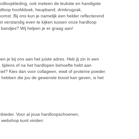
ardloopkleding, ook meteen de leukste en handigste
ardloop hoofddoek, heupband, drinkrugzak,
komst. Bij ons kun je namelijk een helder reflecterend
het verstandig even te kijken tussen onze hardloop
t bandjes? Wij helpen je er graag aan!
e bij ons aan het juiste adres. Heb jij zin in een
, tijdens of na het hardlopen behoefte hebt aan
iet? Kies dan voor collageen, eiwit of proteïne poeder.
te hebben die jou de gewenste boost kan geven, is het
anbieder. Voor al jouw hardloopschoenen,
ze webshop kunt vinden: