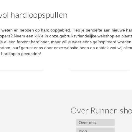
vol hardloopspullen
e wilt weten en hebben op hardloopgebied. Heb je behoefte aan nieuwe 
ers? Neem een kijkje in onze gebruiksvriendelijke webshop en plaats j
je al een fervent hardloper, maar wil je weer eens geïnspireerd worde
ortom, surf gerust eens door onze website heen en ontdek wat wij allem
et hardlopen gevonden!
Over Runner-sho
Over ons
Blog