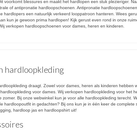
it voorkomt blessures en maakt het hardlopen een stuk plezieriger. Naa
trale of antipronatie hardloopschoenen. Antipronatie hardloopschoenen 
 hardlopers een natuurlijk verkeerd looppatroon hanteren. Wees gerus
 aan kun je gewoon prima hardlopen! Kijk gerust even rond in onze rui
Wij verkopen hardloopschoenen voor dames, heren en kinderen.
n hardloopkleding
e hardloopkleding draagt. Zowel voor dames, heren als kinderen hebben w
e hardloopkleding voor dames. Wij verkopen hardloopkleding voor het h
e zomer. Bij onze webwinkel kun je voor alle hardloopkleding terecht. 
e hardloopoutfit in gedachten? Bij ons kun je in één keer de complete
ging, hardloop jas en hardloopshirt uit!
ssoires