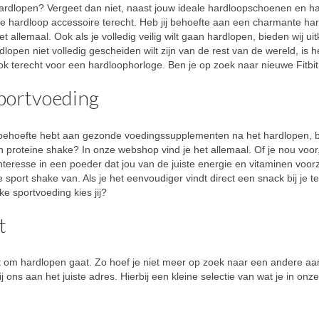
 hardlopen? Vergeet dan niet, naast jouw ideale hardloopschoenen en h
ke hardloop accessoire terecht. Heb jij behoefte aan een charmante h
allemaal. Ook als je volledig veilig wilt gaan hardlopen, bieden wij uit
dlopen niet volledig gescheiden wilt zijn van de rest van de wereld, is 
 ook terecht voor een hardloophorloge. Ben je op zoek naar nieuwe Fitbi
sportvoeding
behoefte hebt aan gezonde voedingssupplementen na het hardlopen, ben j
n proteine shake? In onze webshop vind je het allemaal. Of je nou voor
nteresse in een poeder dat jou van de juiste energie en vitaminen voorz
sport shake van. Als je het eenvoudiger vindt direct een snack bij je 
e sportvoeding kies jij?
t
 het om hardlopen gaat. Zo hoef je niet meer op zoek naar een andere a
 ons aan het juiste adres. Hierbij een kleine selectie van wat je in on